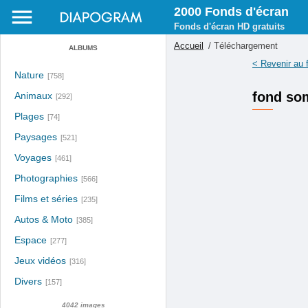
2000 Fonds d'écran
Fonds d'écran HD gratuits
Accueil
/ Téléchargement
ALBUMS
< Revenir au 
Nature
[758]
fond so
Animaux
[292]
Plages
[74]
Paysages
[521]
Voyages
[461]
Photographies
[566]
Films et séries
[235]
Autos & Moto
[385]
Espace
[277]
Jeux vidéos
[316]
Divers
[157]
4042 images