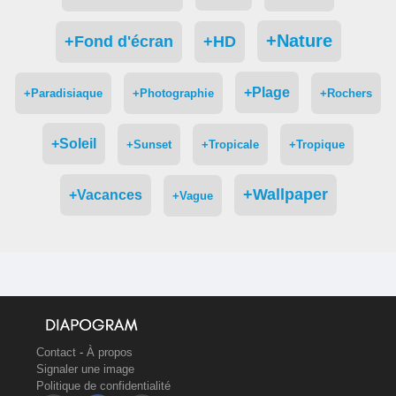
+Nature
+Fond d'écran
+HD
+Plage
+Paradisiaque
+Photographie
+Rochers
+Soleil
+Sunset
+Tropicale
+Tropique
+Wallpaper
+Vacances
+Vague
Contact
-
À propos
Signaler une image
Politique de confidentialité