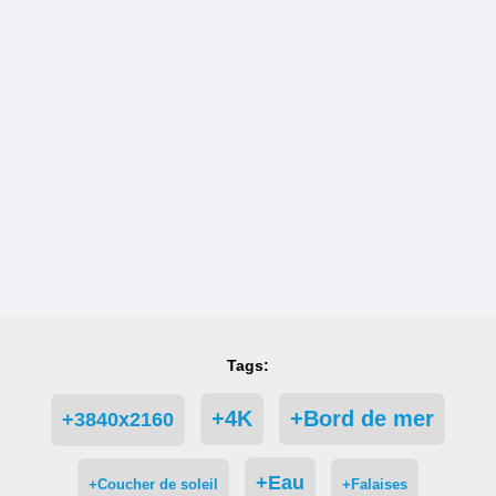
Tags:
+4K
+Bord de mer
+3840x2160
+Eau
+Coucher de soleil
+Falaises