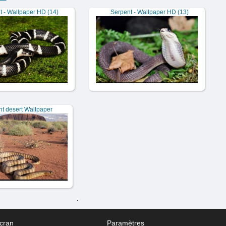
t - Wallpaper HD (14)
Serpent - Wallpaper HD (13)
t desert Wallpaper
.
cran
Paramètres