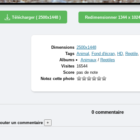
Télécharger ( 2500x1448 )
Redimensionner 1344 x 102
Dimensions
2500x1448
Tags
Animal
,
Fond d'écran
,
HD
,
Reptile
Albums
Animaux
/
Reptiles
Visites
16544
Score
pas de note
Notez cette photo
0 commentaire
jouter un commentaire
+
Auteur (obligatoire) :