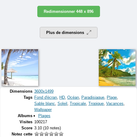
Redimensionner 448 x 896
Plus de dimensions
Dimensions
3600x1499
Tags
Fond d'écran
,
HD
,
Océan
,
Paradisiaque
,
Plage
,
Sable blanc
,
Soleil
,
Tropicale
,
Tropique
,
Vacances
,
Wallpaper
Albums
Plages
Visites
100217
Score
3.10
(10 notes)
Notez cette