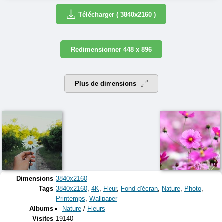
Télécharger ( 3840x2160 )
Redimensionner 448 x 896
Plus de dimensions
Dimensions
3840x2160
Tags
3840x2160
,
4K
,
Fleur
,
Fond d'écran
,
Nature
,
Photo
,
Printemps
,
Wallpaper
Albums
Nature
/
Fleurs
Visites
19140