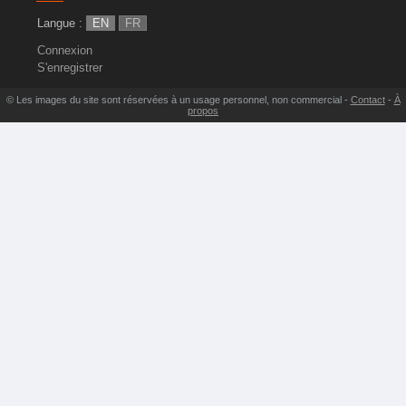
Langue :
EN
FR
Connexion
S'enregistrer
© Les images du site sont réservées à un usage personnel, non commercial -
Contact
-
À
propos