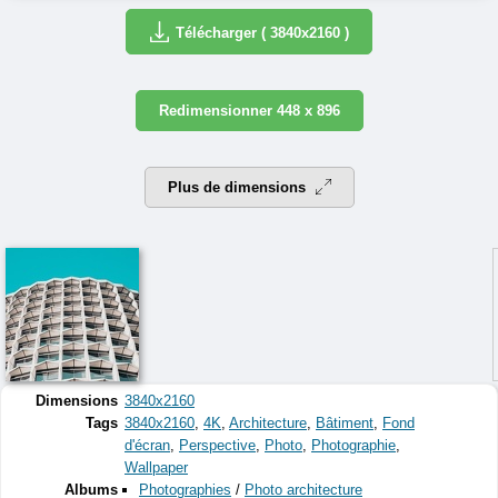
Télécharger ( 3840x2160 )
Redimensionner 448 x 896
Plus de dimensions
Dimensions
3840x2160
Tags
3840x2160
,
4K
,
Architecture
,
Bâtiment
,
Fond
d'écran
,
Perspective
,
Photo
,
Photographie
,
Wallpaper
Albums
Photographies
/
Photo architecture