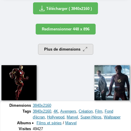
Télécharger ( 3840x2160 )
Redimensionner 448 x 896
Plus de dimensions
Dimensions
3840x2160
Tags
3840x2160
,
4K
,
Avengers
,
Création
,
Film
,
Fond
d'écran
,
Hollywood
,
Marvel
,
Super-Héros
,
Wallpaper
Albums
Films et séries
/
Marvel
Visites
49427