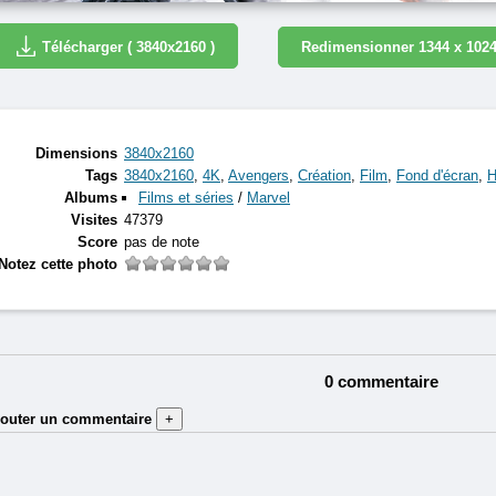
Télécharger ( 3840x2160 )
Redimensionner 1344 x 102
Dimensions
3840x2160
Tags
3840x2160
,
4K
,
Avengers
,
Création
,
Film
,
Fond d'écran
,
H
Albums
Films et séries
/
Marvel
Visites
47379
Score
pas de note
Notez cette photo
0 commentaire
jouter un commentaire
+
Auteur (obligatoire) :