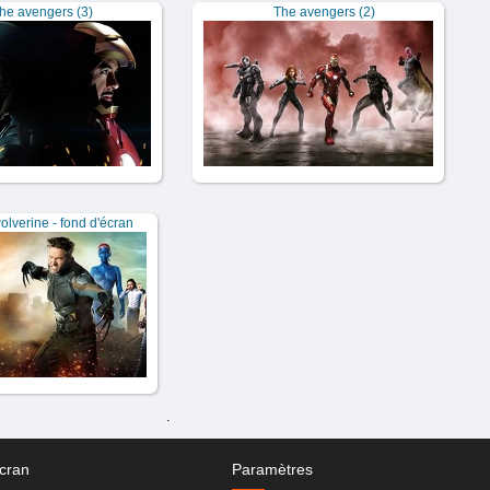
he avengers (3)
The avengers (2)
olverine - fond d'écran
.
cran
Paramètres