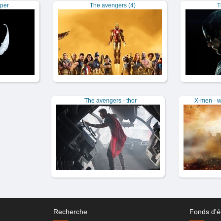
per
The avengers (4)
T
The avengers - thor
X-men - w
Recherche
Fonds d'é