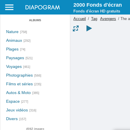
2000 Fonds d'écran
Fonds d'écran HD gratuits
Accueil
/
Tag
Avengers
/
The a
ALBUMS
Nature
[758]
Animaux
[292]
Plages
[74]
Paysages
[521]
Voyages
[461]
Photographies
[566]
Films et séries
[235]
Autos & Moto
[385]
Espace
[277]
Jeux vidéos
[316]
Divers
[157]
4042 images