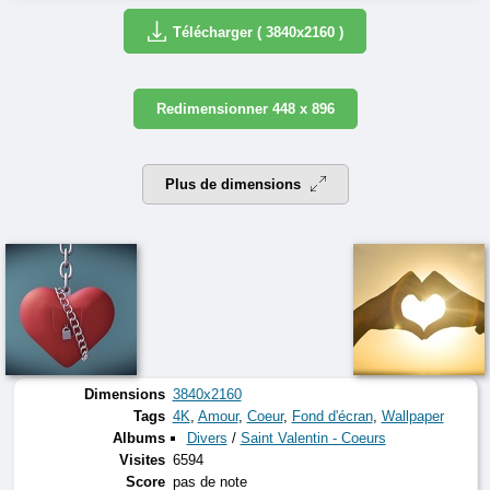
Télécharger ( 3840x2160 )
Redimensionner 448 x 896
Plus de dimensions
Dimensions
3840x2160
Tags
4K
,
Amour
,
Coeur
,
Fond d'écran
,
Wallpaper
Albums
Divers
/
Saint Valentin - Coeurs
Visites
6594
Score
pas de note