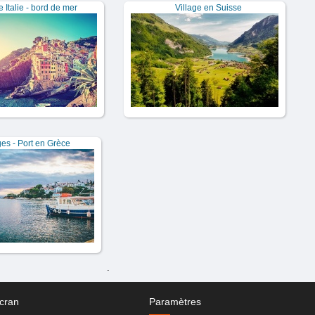
e Italie - bord de mer
Village en Suisse
es - Port en Grèce
.
cran
Paramètres