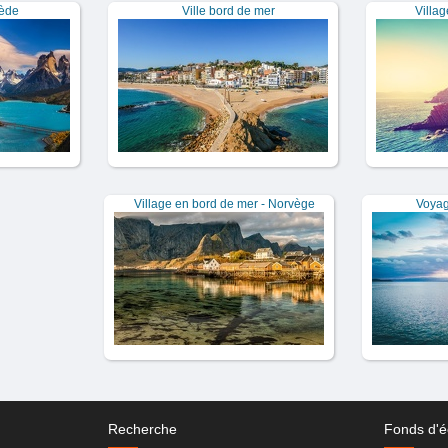
ède
Ville bord de mer
Villag
Village en bord de mer - Norvège
Voyag
Recherche
Fonds d'é