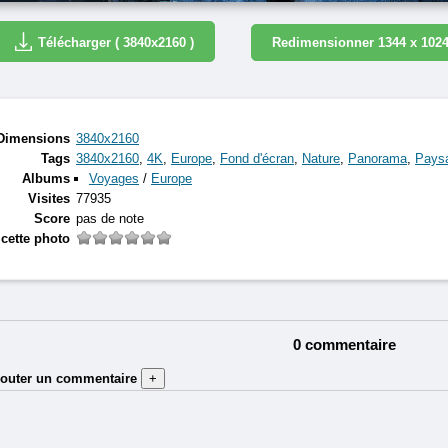
Télécharger ( 3840x2160 )
Redimensionner 1344 x 102
Dimensions
3840x2160
Tags
3840x2160
,
4K
,
Europe
,
Fond d'écran
,
Nature
,
Panorama
,
Pays
Albums
Voyages
/
Europe
Visites
77935
Score
pas de note
cette photo
0 commentaire
jouter un commentaire
+
Auteur (obligatoire) :