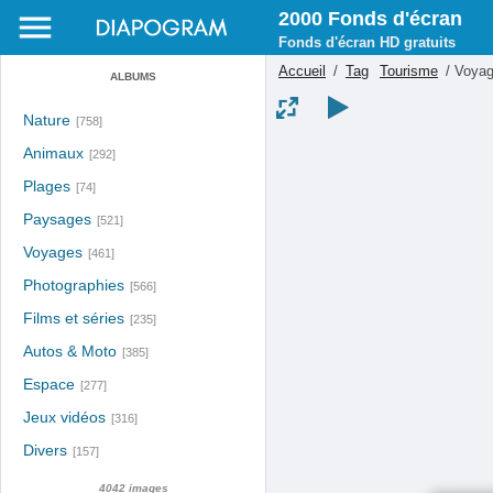
2000 Fonds d'écran
Fonds d'écran HD gratuits
Accueil
/
Tag
Tourisme
/
Voyag
ALBUMS
Nature
[758]
Animaux
[292]
Plages
[74]
Paysages
[521]
Voyages
[461]
Photographies
[566]
Films et séries
[235]
Autos & Moto
[385]
Espace
[277]
Jeux vidéos
[316]
Divers
[157]
4042 images