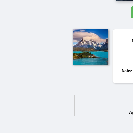
Notez 
A