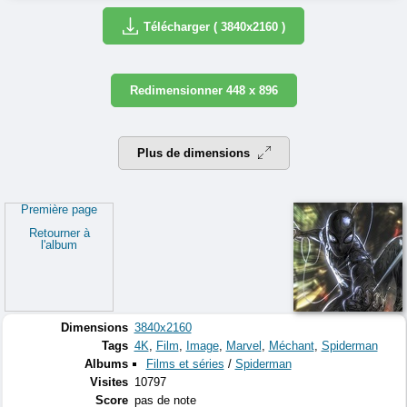
Télécharger ( 3840x2160 )
Redimensionner 448 x 896
Plus de dimensions
Première page
Retourner à
l'album
Dimensions
3840x2160
Tags
4K
,
Film
,
Image
,
Marvel
,
Méchant
,
Spiderman
Albums
Films et séries
/
Spiderman
Visites
10797
Score
pas de note