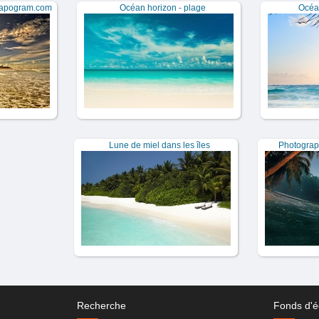
Diapogram.com
Océan horizon - plage
Océa
Lune de miel dans les îles
Photograp
Recherche
Fonds d'é