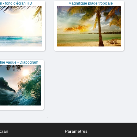
n - fond d'écran HD
Magnifique plage tropicale
hie vague - Diapogram
.
cran
Paramètres