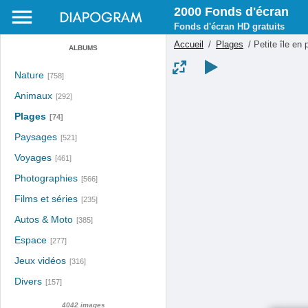
2000 Fonds d'écran
Fonds d'écran HD gratuits
Accueil
/
Plages
/
Petite île en
ALBUMS
Nature
[758]
Animaux
[292]
Plages
[74]
Paysages
[521]
Voyages
[461]
Photographies
[566]
Films et séries
[235]
Autos & Moto
[385]
Espace
[277]
Jeux vidéos
[316]
Divers
[157]
4042 images