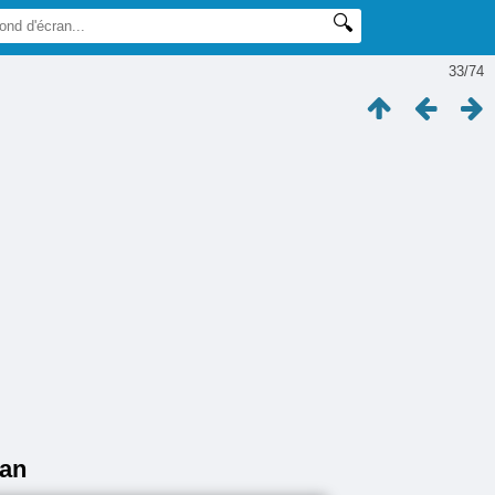
33/74
ean