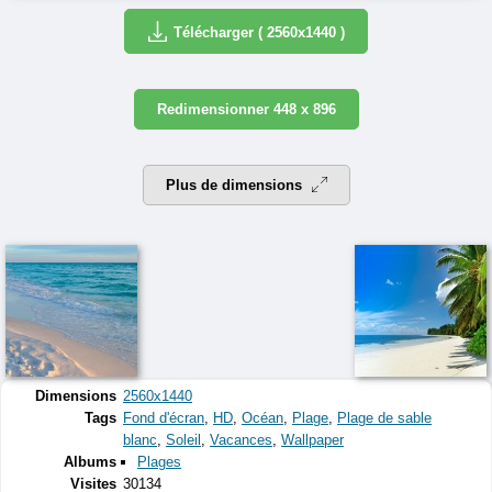
Télécharger ( 2560x1440 )
Redimensionner 448 x 896
Plus de dimensions
Dimensions
2560x1440
Tags
Fond d'écran
,
HD
,
Océan
,
Plage
,
Plage de sable
blanc
,
Soleil
,
Vacances
,
Wallpaper
Albums
Plages
Visites
30134