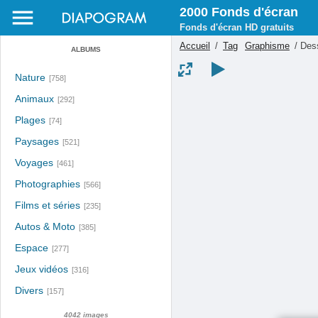
2000 Fonds d'écran
Fonds d'écran HD gratuits
Accueil
/
Tag
Graphisme
/
Dess
ALBUMS
Nature
[758]
Animaux
[292]
Plages
[74]
Paysages
[521]
Voyages
[461]
Photographies
[566]
Films et séries
[235]
Autos & Moto
[385]
Espace
[277]
Jeux vidéos
[316]
Divers
[157]
4042 images