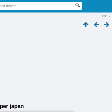
11/16
aper japan