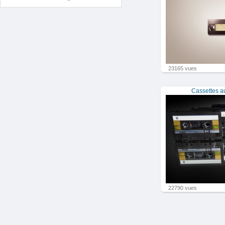
23165 vues
Cassettes au
22790 vues