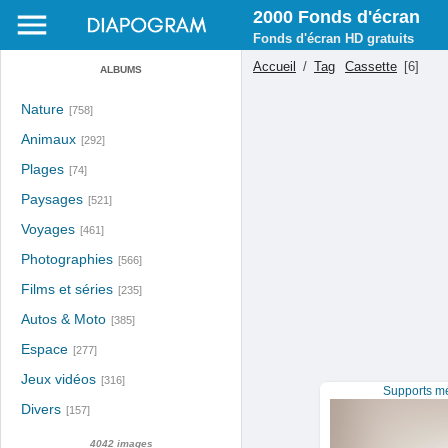
2000 Fonds d'écran
Fonds d'écran HD gratuits
Accueil
/
Tag
Cassette
[6]
ALBUMS
Nature
[758]
Animaux
[292]
Plages
[74]
Paysages
[521]
Voyages
[461]
Photographies
[566]
Films et séries
[235]
Autos & Moto
[385]
Espace
[277]
Jeux vidéos
[316]
Supports mé
Divers
[157]
4042 images