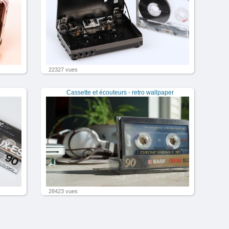
22327 vues
Cassette et écouteurs - retro wallpaper
28423 vues