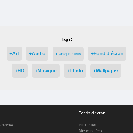
Tags:
+Art
+Audio
+Fond d'écran
+Casque audio
+HD
+Musique
+Photo
+Wallpaper
Fonds d'écran
avancée
Plus vues
Mieux notées