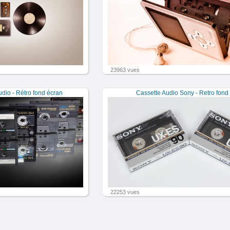
23963 vues
dio - Rétro fond écran
Cassette Audio Sony - Retro fond
22253 vues