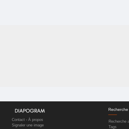
Recherche
Contact
-
À propos
Recherche 
Signaler une image
Tags