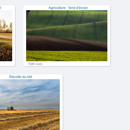
l
Agriculture - fond d'écran
7588 vues
Récolte du blé