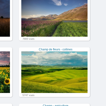
7683 vues
Champ de fleurs - collines
5747 vues
Champ - agriculture