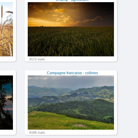
9172 vues
Campagne francaise - collines
6166 vues