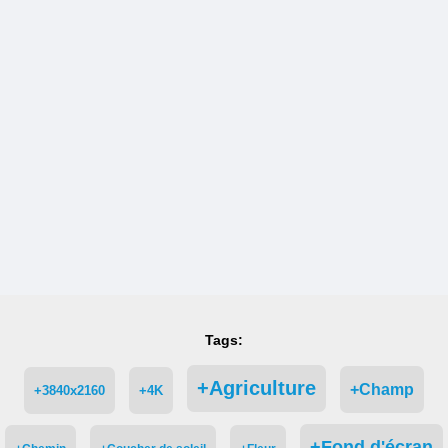
Tags:
+Agriculture
+Champ
+3840x2160
+4K
+Fond d'écran