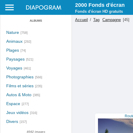
2000 Fonds d'écran
Fonds d'écran HD gratuits
Accueil
/
Tag
Campagne
[45]
ALBUMS
Nature
[758]
Animaux
[292]
Plages
[74]
Paysages
[521]
Voyages
[461]
Photographies
[566]
Films et séries
[235]
Autos & Moto
[385]
Espace
[277]
Jeux vidéos
[316]
Rout
Divers
[157]
4042 images