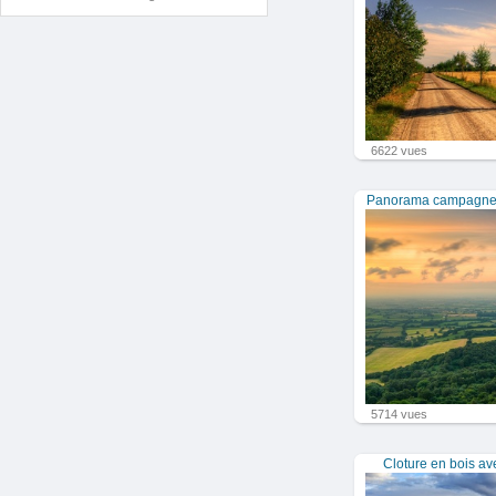
6622 vues
Panorama campagne -
5714 vues
Cloture en bois av