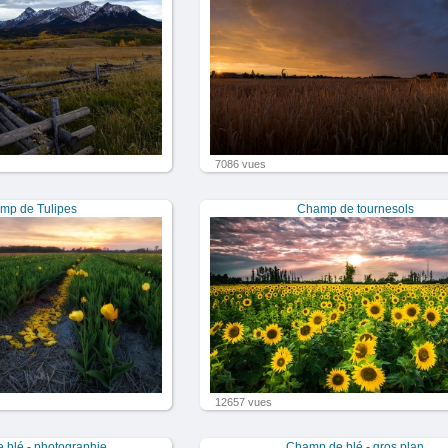
7086 vues
mp de Tulipes
Champ de tournesols
12657 vues
 blé - photographie
Champ de blé - gros plan