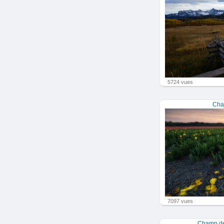
5724 vues
Cha
7097 vues
Champ de