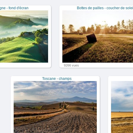
e - fond d'écran
Bottes de pailles - coucher de solei
9266 vues
Toscane - champs