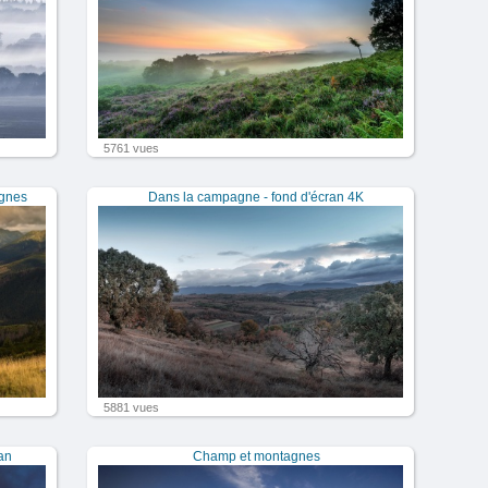
5761 vues
agnes
Dans la campagne - fond d'écran 4K
5881 vues
an
Champ et montagnes