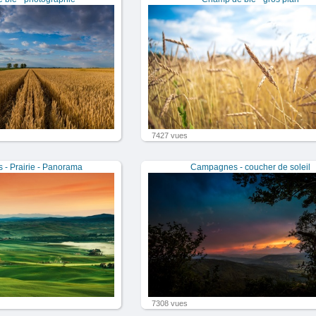
7427 vues
- Prairie - Panorama
Campagnes - coucher de soleil
7308 vues