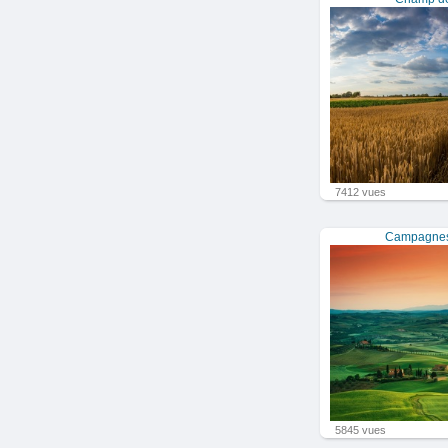
7412 vues
Campagnes 
5845 vues