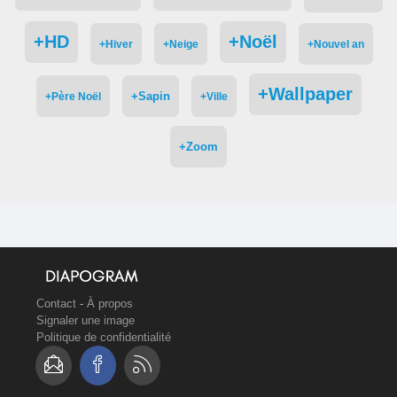
+HD
+Noël
+Hiver
+Neige
+Nouvel an
+Wallpaper
+Sapin
+Père Noël
+Ville
+Zoom
Contact
-
À propos
Signaler une image
Politique de confidentialité