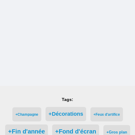
Tags:
+Décorations
+Champagne
+Feux d'artifice
+Fin d'année
+Fond d'écran
+Gros plan