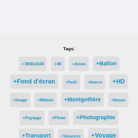
Tags:
+Ballon
+3840x2160
+4K
+Avion
+Fond d'écran
+HD
+Forêt
+Guerre
+Montgolfière
+Image
+Militaire
+Nature
+Photographie
+Paysage
+Photo
+Voyage
+Transport
+Vacances