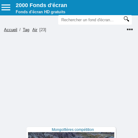
2000 Fonds d'écran
Fonds d'écran HD gratuits
Accueil
/
Tag
Air
[23]
Mongolfières compétition