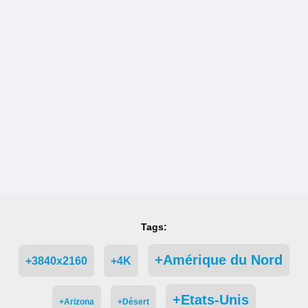
Tags:
+Amérique du Nord
+3840x2160
+4K
+Etats-Unis
+Arizona
+Désert