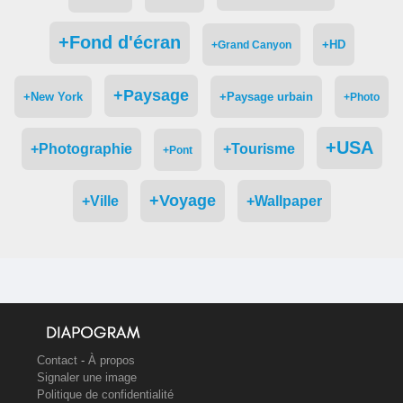
+Fond d'écran
+HD
+Grand Canyon
+Paysage
+New York
+Paysage urbain
+Photo
+USA
+Photographie
+Tourisme
+Pont
+Voyage
+Ville
+Wallpaper
Contact
-
À propos
Signaler une image
Politique de confidentialité