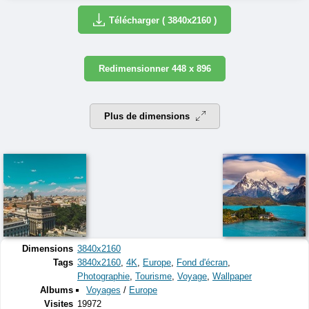
Télécharger ( 3840x2160 )
Redimensionner 448 x 896
Plus de dimensions
Dimensions
3840x2160
Tags
3840x2160
,
4K
,
Europe
,
Fond d'écran
,
Photographie
,
Tourisme
,
Voyage
,
Wallpaper
Albums
Voyages
/
Europe
Visites
19972