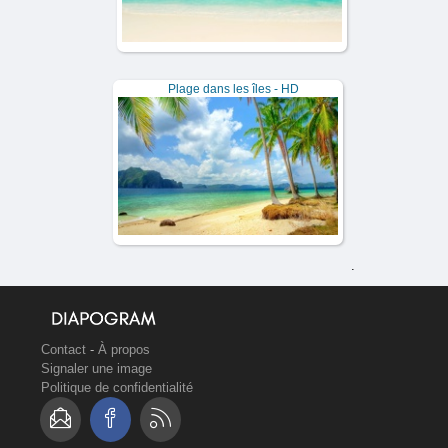
Plage dans les îles - HD
.
Contact
-
À propos
Signaler une image
Politique de confidentialité