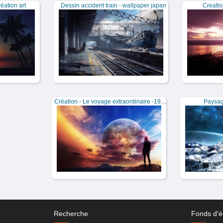
éation art
Dessin accident train - wallpaper japan
Creatio
Création - Le voyage extraordinaire -1920x1200
Paysag
Recherche
Fonds d'é