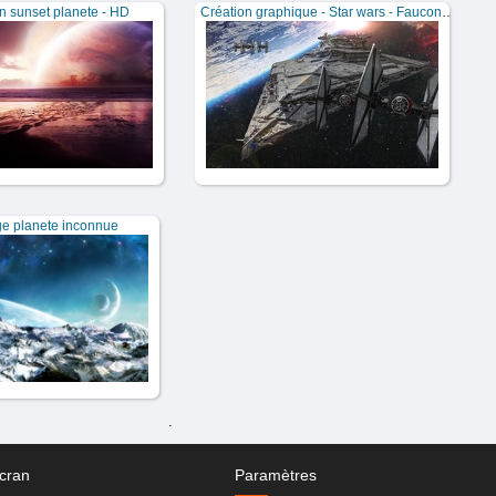
n sunset planete - HD
Création graphique - Star wars - Faucon millenium
e planete inconnue
.
cran
Paramètres