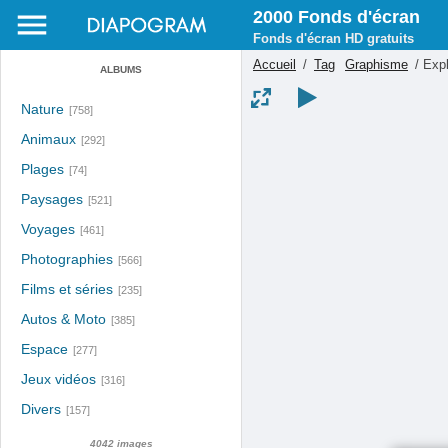
2000 Fonds d'écran
Fonds d'écran HD gratuits
Accueil
/
Tag
Graphisme
/
Expl
ALBUMS
Nature
[758]
Animaux
[292]
Plages
[74]
Paysages
[521]
Voyages
[461]
Photographies
[566]
Films et séries
[235]
Autos & Moto
[385]
Espace
[277]
Jeux vidéos
[316]
Divers
[157]
4042 images