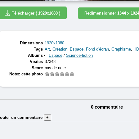
Télécharger ( 1920x1080 )
Redimensionner 1344 x 102
Dimensions
1920x1080
Tags
Art
,
Création
,
Espace
,
Fond d'écran
,
Graphisme
,
HD
Albums
Espace
/
Science-fiction
Visites
37348
Score
pas de note
Notez cette photo
0 commentaire
jouter un commentaire
+
Auteur (obligatoire) :