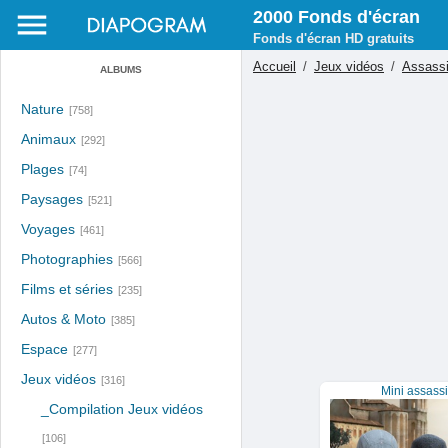
2000 Fonds d'écran
Fonds d'écran HD gratuits
Accueil
/
Jeux vidéos
/
Assassi
ALBUMS
Nature
[758]
Animaux
[292]
Plages
[74]
Paysages
[521]
Voyages
[461]
Photographies
[566]
Films et séries
[235]
Autos & Moto
[385]
Espace
[277]
Jeux vidéos
[316]
Mini assassi
_Compilation Jeux vidéos
[106]