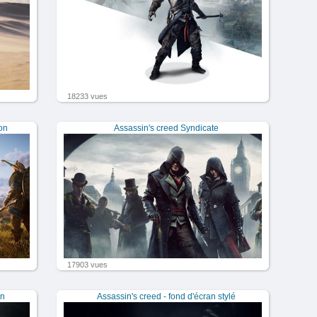
18233 vues
ion
Assassin's creed Syndicate
17903 vues
an
Assassin's creed - fond d'écran stylé