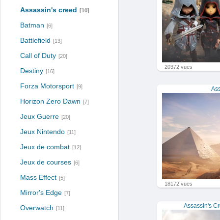
Assassin's creed
[10]
Batman
[6]
Battlefield
[13]
Call of Duty
[20]
20372 vues
Destiny
[16]
Forza Motorsport
[9]
Ass
Horizon Zero Dawn
[7]
Jeux Guerre
[20]
Jeux Nintendo
[11]
Jeux de combat
[12]
Jeux de courses
[6]
Mass Effect
[5]
18172 vues
Mirror's Edge
[7]
Assassin's C
Overwatch
[11]