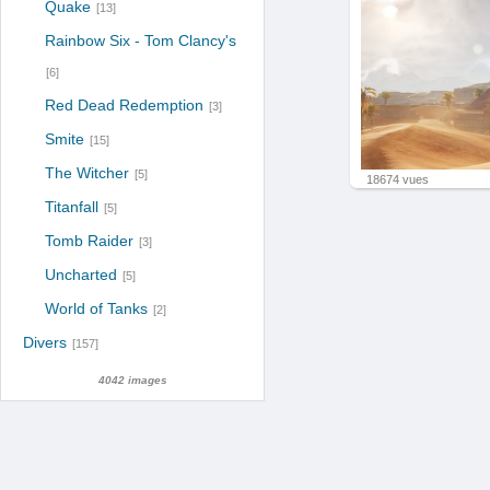
Quake
[13]
Rainbow Six - Tom Clancy's
[6]
Red Dead Redemption
[3]
Smite
[15]
The Witcher
[5]
18674 vues
Titanfall
[5]
Tomb Raider
[3]
Uncharted
[5]
World of Tanks
[2]
Divers
[157]
4042 images