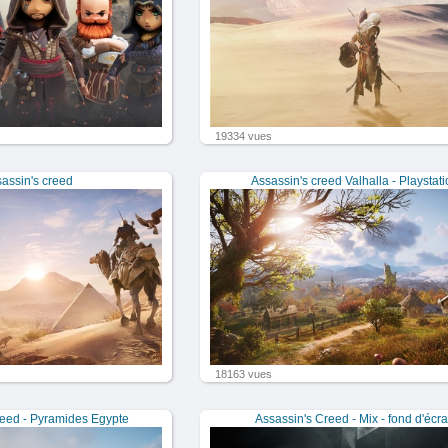
19334 vues
assin's creed
Assassin's creed Valhalla - Playstat
18163 vues
reed - Pyramides Egypte
Assassin's Creed - Mix - fond d'écr