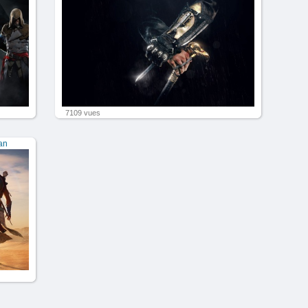
7109 vues
an