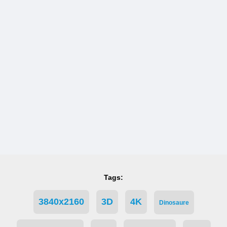
Tags:
3840x2160
3D
4K
Dinosaure