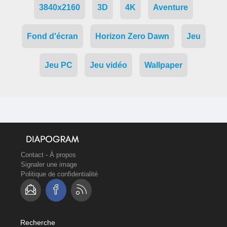
3840x2160
3D
4K
Aventure
Fond d'écran
Horizon Zero Dawn
Jeu
Jeu PC
Jeu vidéo
Wallpaper
Contact
-
À propos
Signaler une image
Politique de confidentialité
Recherche